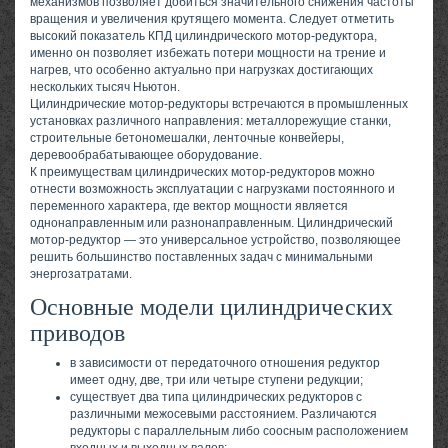
механизмов позволяет добиться значительного снижения частоты
вращения и увеличения крутящего момента. Следует отметить
высокий показатель КПД цилиндрического мотор-редуктора,
именно он позволяет избежать потери мощности на трение и
нагрев, что особенно актуально при нагрузках достигающих
нескольких тысяч Ньютон.
Цилиндрические мотор-редукторы встречаются в промышленных
установках различного направления: металлорежущие станки,
строительные бетономешалки, ленточные конвейеры,
деревообрабатывающее оборудование.
К преимуществам цилиндрических мотор-редукторов можно
отнести возможность эксплуатации с нагрузками постоянного и
переменного характера, где вектор мощности является
однонаправленным или разнонаправленным. Цилиндрический
мотор-редуктор — это универсальное устройство, позволяющее
решить большинство поставленных задач с минимальными
энергозатратами.
Основные модели цилиндрических
приводов
в зависимости от передаточного отношения редуктор
имеет одну, две, три или четыре ступени редукции;
существует два типа цилиндрических редукторов с
различными межосевыми расстоянием. Различаются
редукторы с параллельным либо соосным расположением