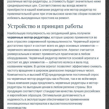
различные мотор-редукторы, а стоимость будет значительно ниже
среднерыночных цен. Соответственно вы всегда можете
приобрести в нашей компании редуктор или мотор-редуктор по
привлекательной цене при этом высокое качество сборки позволит
избежать вынужденных простоев на ремонт.
Устройство и принцип работы
Наибольшую популярность на сегодняшний день получили
червячные мотор-редукторы
, которые широко применяется во
всех отраслях современной промышленности. Червячный агрегат
достаточно прост и состоит всего из двух основных элементов —
червячного механизма и электродвигателя. Агрегат считается
универсальным и может применяться практически в любом
оборудовании. Червячный редуктор является основой агрегата и
состоит из двух элементов — зубчатого колеса и вала под
названием червяк. В целом агрегат позволяет эффективно снижать
частоту вращение в широком диапазоне передаточных чисел.
Компактность и высокий КПД предопределили постоянный спрос
на червячные мотор-редукторы как в России, так и во всём мире.
Наша компания рада предложить червячные редукторы и мотор-
редукторы по выгодным ценам в любом регионе страны. Вся
продукция соответствует стандартам качества лучших российских
и европейских образцов. Оптимальная долговечность и
надежность в эксплуатации обеспечивается применением
инновационных материалов и высокотехнологичному
производству.